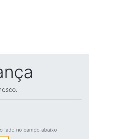
ança
nosco.
ao lado no campo abaixo