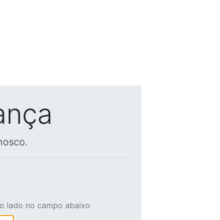
ança
nosco.
ao lado no campo abaixo