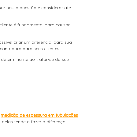
nsar nessa questão e considerar até
liente é fundamental para causar
sível criar um diferencial para sua
ncantadora para seus clientes
 determinante ao tratar-se do seu
e
medição de espessura em tubulações
elas tende a fazer a diferença.