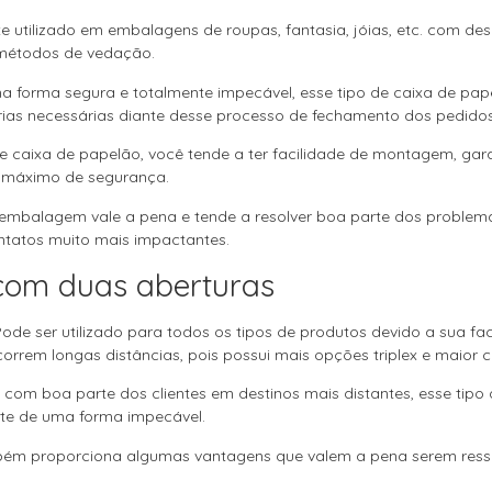
utilizado em embalagens de roupas, fantasia, jóias, etc. com des
 métodos de vedação.
ma forma segura e totalmente impecável, esse tipo de caixa de p
érias necessárias diante desse processo de fechamento dos pedidos
de caixa de papelão, você tende a ter facilidade de montagem, ga
o máximo de segurança.
de embalagem vale a pena e tende a resolver boa parte dos proble
ntatos muito mais impactantes.
com duas aberturas
. Pode ser utilizado para todos os tipos de produtos devido a sua 
rrem longas distâncias, pois possui mais opções triplex e maior
com boa parte dos clientes em destinos mais distantes, esse tipo
nte de uma forma impecável.
mbém proporciona algumas vantagens que valem a pena serem ress