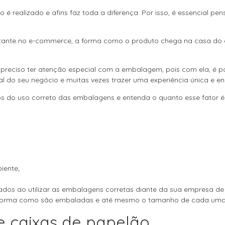
 é realizado e afins faz toda a diferença. Por isso, é essencial pe
ante no e-commerce, a forma como o produto chega na casa do c
é preciso ter atenção especial com a embalagem, pois com ela, é pos
al do seu negócio e muitas vezes trazer uma experiência única e e
ios do uso correto das embalagens e entenda o quanto esse fator é
iente;
cados ao utilizar as embalagens corretas diante da sua empresa d
a forma como são embaladas e até mesmo o tamanho de cada uma d
e caixas de papelão