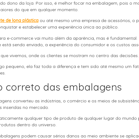
o dono da loja. Por isso, é melhor focar na embalagem, pois o m
maiores do que em qualquer momento.
te de lona plástica
ou até mesmo uma empresa de acessórios, o 
onquistar e estabelecer uma experiência única ao público.
ara e-commerce vai muito além da aparência, mas é fundamental. 
 está sendo enviado, a experiência do consumidor e os custos ass
m que vivemos, onde os clientes se mostram no centro das decisões
o pequeno, ela faz toda a diferença e tem sido até mesmo um fat
es.
so correto das embalagens
gens converteu as indústrias, o comércio e os meios de subsistên
s inseridas no mercado.
praticamente qualquer tipo de produto de qualquer lugar do mundo 
rodutos dentro do universo.
embalagens podem causar sérios danos ao meio ambiente se aplica