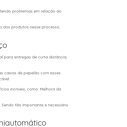
 tendo problemas em relação ao
o dos produtos nesse processo,
ço
al para entregas de curta distância,
r as caixas de papelão com esses
cável.
cios incríveis, como: Melhora da
 Sendo tão importante e necessário
miautomático