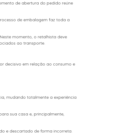
omento de abertura do pedido reúne
processo de embalagem faz toda a
Neste momento, o retalhista deve
ociados ao transporte.
.
or decisivo em relação ao consumo e
cia, mudando totalmente a experiência
para sua casa e, principalmente,
do e descartado de forma incorreta.