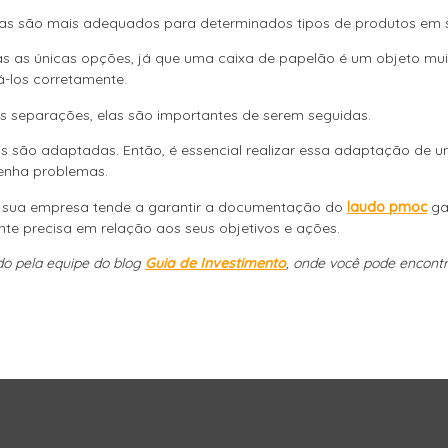
xas são mais adequados para determinados tipos de produtos em
 as únicas opções, já que uma caixa de papelão é um objeto muit
á-los corretamente.
as separações, elas são importantes de serem seguidas.
as são adaptadas. Então, é essencial realizar essa adaptação de
tenha problemas.
s, sua empresa tende a garantir a documentação do
laudo pmoc
ga
te precisa em relação aos seus objetivos e ações.
ido pela equipe do blog
Guia de Investimento
, onde você pode encont