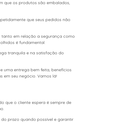
om que os produtos são embalados,
repetidamente que seus pedidos não
ra tanto em relação a segurança como
colhidos é fundamental.
ga tranquila e na satisfação do
e uma entrega bem feita, benefícios
as em seu negócio. Vamos lá!
 do que o cliente espera é sempre de
ão.
do prazo quando possível e garantir