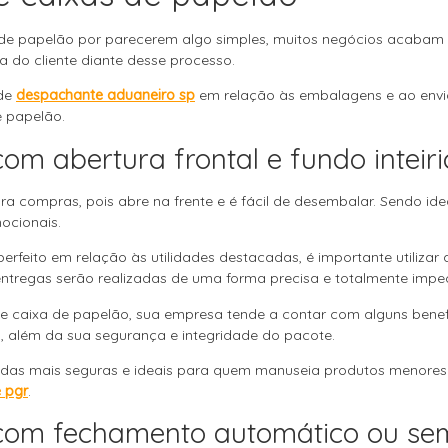
 de papelão por parecerem algo simples, muitos negócios acabam
 do cliente diante desse processo.
 de
despachante aduaneiro sp
em relação às embalagens e ao envi
e papelão.
om abertura frontal e fundo inteiri
ara compras, pois abre na frente e é fácil de desembalar. Sendo ide
ocionais.
 perfeito em relação às utilidades destacadas, é importante utiliza
entregas serão realizadas de uma forma precisa e totalmente impe
de caixa de papelão, sua empresa tende a contar com alguns benefí
, além da sua segurança e integridade do pacote.
 das mais seguras e ideais para quem manuseia produtos menores.
 pgr
.
 com fechamento automático ou se